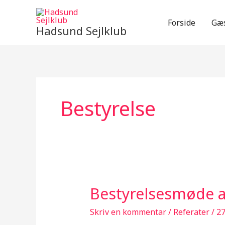
Gå
til
Forside
Gæs
Hadsund Sejlklub
indholdet
Bestyrelse
Bestyrelsesmøde a
Bestyrelsesmøde
afholdt
Skriv en kommentar
/
Referater
/
27
14/06-