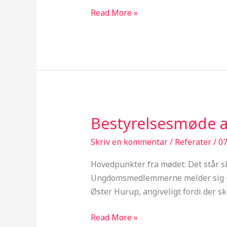
Read More »
Bestyrelsesmøde a
Bestyrelsesmøde
afholdt
Skriv en kommentar
/
Referater
/
07
03/05-
2010
Hovedpunkter fra mødet: Det står s
Ungdomsmedlemmerne melder sig ud
Øster Hurup, angiveligt fordi der sk
Read More »