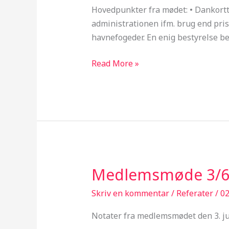
2010
Hovedpunkter fra mødet: • Dankortter
administrationen ifm. brug end prise
havnefogeder. En enig bestyrelse be
Read More »
Medlemsmøde 3/6
Medlemsmøde
3/6
Skriv en kommentar
/
Referater
/
02
2010
Notater fra medlemsmødet den 3. j