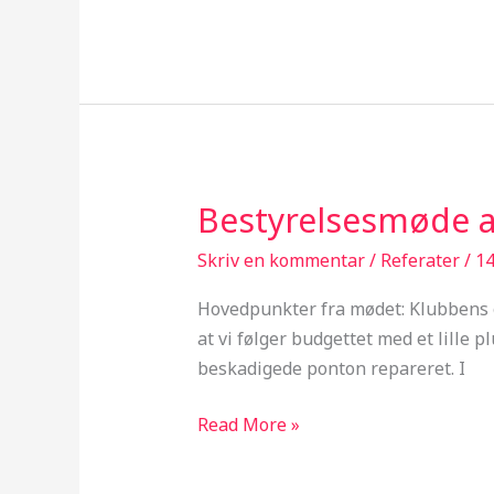
Bestyrelsesmøde a
Bestyrelsesmøde
afholdt
Skriv en kommentar
/
Referater
/
14
09/04-
2010
Hovedpunkter fra mødet: Klubbens
at vi følger budgettet med et lille p
beskadigede ponton repareret. I
Read More »