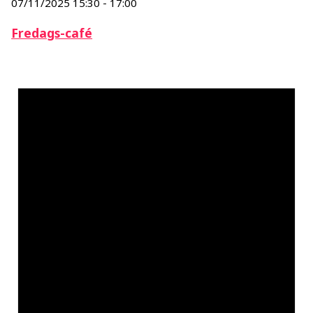
07/11/2025 15:30
-
17:00
Fredags-café