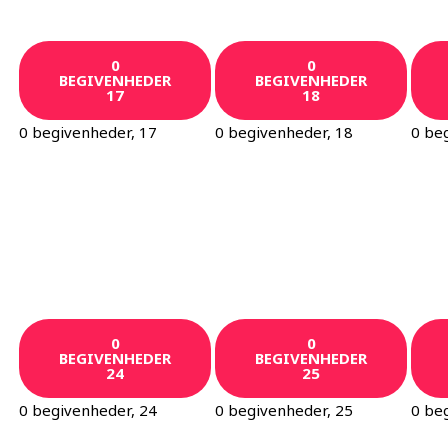
0
0
BEGIVENHEDER
BEGIVENHEDER
17
18
0 begivenheder,
17
0 begivenheder,
18
0 be
0
0
BEGIVENHEDER
BEGIVENHEDER
24
25
0 begivenheder,
24
0 begivenheder,
25
0 be