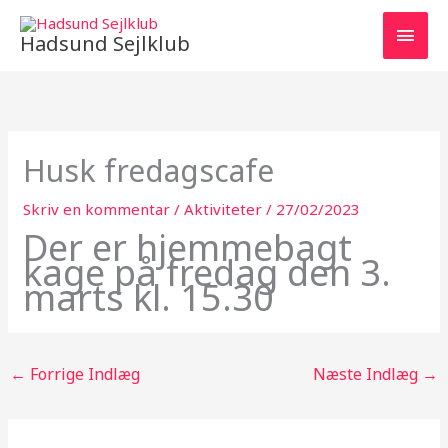
Gå
HOV
til
Hadsund Sejlklub
indholdet
Husk fredagscafe
Skriv en kommentar
/
Aktiviteter
/
27/02/2023
Der er hjemmebagt
kage på fredag den 3.
marts kl. 15.30
←
Forrige Indlæg
Næste Indlæg
→