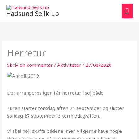
Gå
HO
til
Hadsund Sejlklub
indholdet
Herretur
Skriv en kommentar
/
Aktiviteter
/
27/08/2020
Der arrangeres igen i år herretur i sejlbåde.
Turen starter torsdag aften 24 september og slutter
søndag 27 september eftermiddag/aften.
Vi skal nok skaffe bådene, men vil gerne have nogle
flere gaster med, så alle mænd der er medlem af