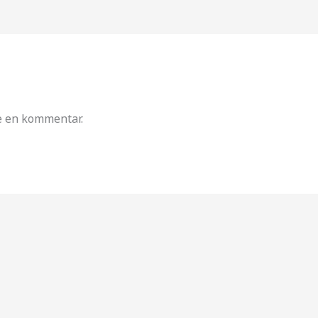
ve en kommentar.
Hadsund Sejlklub | Thygeslundvej 3 | 9560 Hadsund