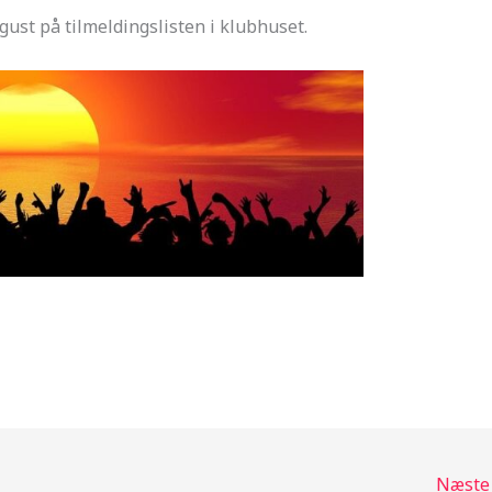
gust på tilmeldingslisten i klubhuset.
Næste