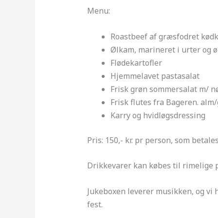
Menu:
Roastbeef af græsfodret kød
Ølkam, marineret i urter og 
Flødekartofler
Hjemmelavet pastasalat
Frisk grøn sommersalat m/ n
Frisk flutes fra Bageren. alm
Karry og hvidløgsdressing
Pris: 150,- kr. pr person, som betale
Drikkevarer kan købes til rimelige p
Jukeboxen leverer musikken, og vi hå
fest.