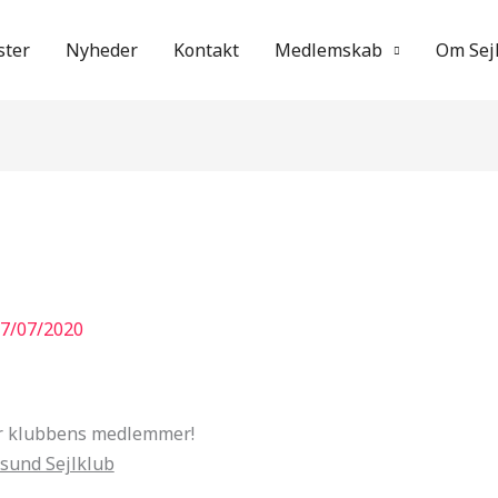
ter
Nyheder
Kontakt
Medlemskab
Om Sej
7/07/2020
for klubbens medlemmer!
dsund Sejlklub