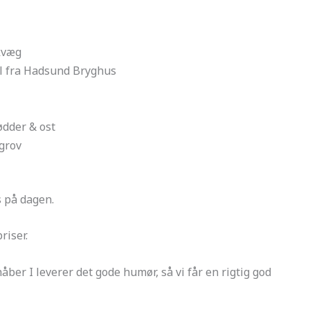
kvæg
øl fra Hadsund Bryghus
ødder & ost
/grov
s på dagen.
riser.
ber I leverer det gode humør, så vi får en rigtig god