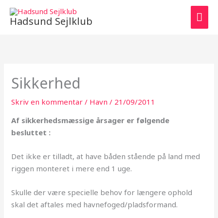
Gå
HO
til
Hadsund Sejlklub
indholdet
Sikkerhed
Skriv en kommentar
/
Havn
/
21/09/2011
Af sikkerhedsmæssige årsager er følgende
besluttet :
Det ikke er tilladt, at have båden stående på land med
riggen monteret i mere end 1 uge.
Skulle der være specielle behov for længere ophold
skal det aftales med havnefoged/pladsformand.