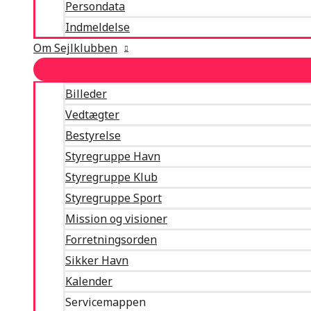
Persondata
Indmeldelse
Om Sejlklubben
Billeder
Vedtægter
Bestyrelse
Styregruppe Havn
Styregruppe Klub
Styregruppe Sport
Mission og visioner
Forretningsorden
Sikker Havn
Kalender
Servicemappen