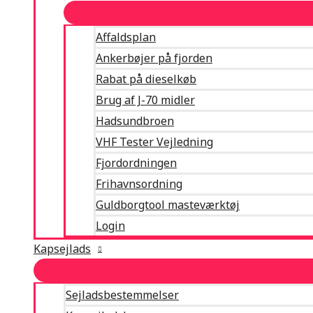
Affaldsplan
Ankerbøjer på fjorden
Rabat på dieselkøb
Brug af J-70 midler
Hadsundbroen
VHF Tester Vejledning
Fjordordningen
Frihavnsordning
Guldborgtool masteværktøj
Login
Kapsejlads
Sejladsbestemmelser