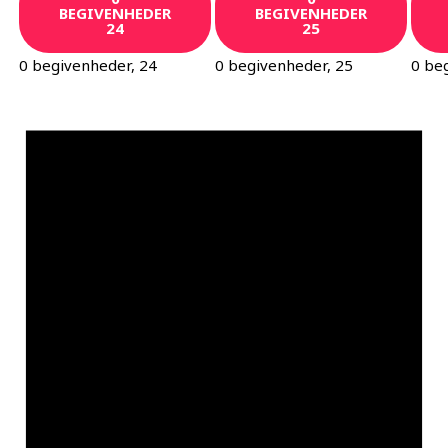
BEGIVENHEDER
BEGIVENHEDER
24
25
0 begivenheder,
24
0 begivenheder,
25
0 be