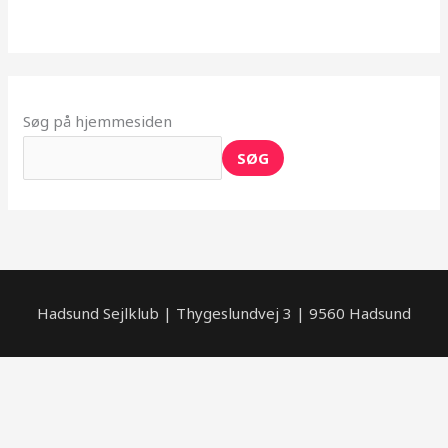
Søg på hjemmesiden
SØG
Hadsund Sejlklub | Thygeslundvej 3 | 9560 Hadsund