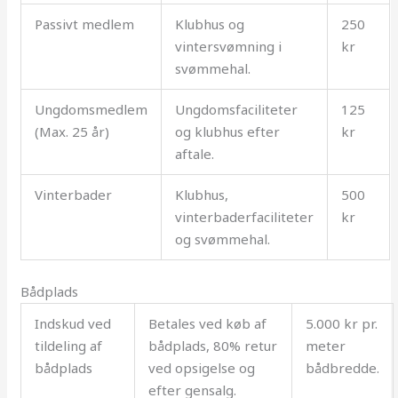
Passivt medlem
Klubhus og
250
vintersvømning i
kr
svømmehal.
Ungdomsmedlem
Ungdomsfaciliteter
125
(Max. 25 år)
og klubhus efter
kr
aftale.
Vinterbader
Klubhus,
500
vinterbaderfaciliteter
kr
og svømmehal.
Bådplads
Indskud ved
Betales ved køb af
5.000 kr pr.
tildeling af
bådplads, 80% retur
meter
bådplads
ved opsigelse og
bådbredde.
efter gensalg.