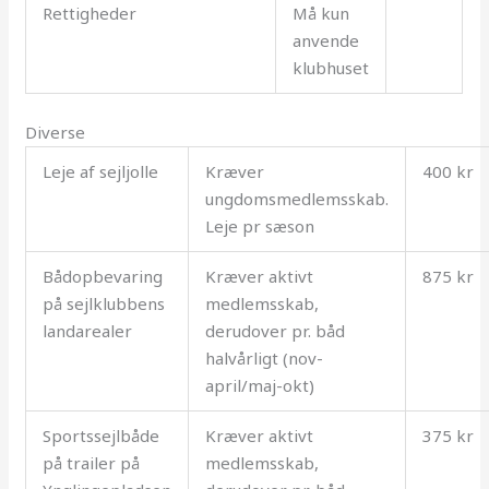
Rettigheder
Må kun
anvende
klubhuset
Diverse
Leje af sejljolle
Kræver
400 kr
ungdomsmedlemsskab.
Leje pr sæson
Bådopbevaring
Kræver aktivt
875 kr
på sejlklubbens
medlemsskab,
landarealer
derudover pr. båd
halvårligt (nov-
april/maj-okt)
Sportssejlbåde
Kræver aktivt
375 kr
på trailer på
medlemsskab,