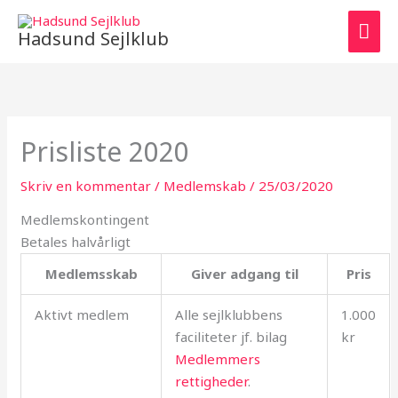
Gå
HO
til
Hadsund Sejlklub
indholdet
Prisliste 2020
Skriv en kommentar
/
Medlemskab
/
25/03/2020
Medlemskontingent
Betales halvårligt
Medlemsskab
Giver adgang til
Pris
Aktivt medlem
Alle sejlklubbens
1.000
faciliteter jf. bilag
kr
Medlemmers
rettigheder
.