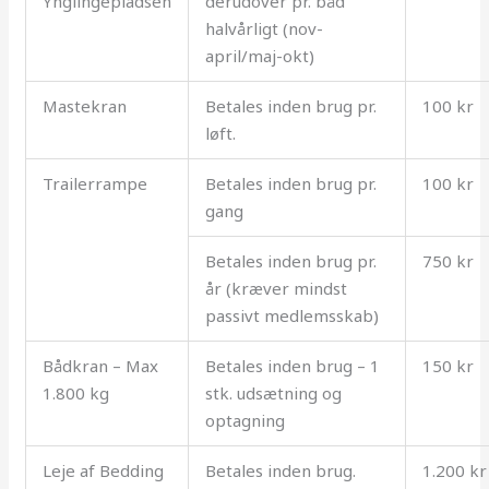
Ynglingepladsen
derudover pr. båd
halvårligt (nov-
april/maj-okt)
Mastekran
Betales inden brug pr.
100 kr
løft.
Trailerrampe
Betales inden brug pr.
100 kr
gang
Betales inden brug pr.
750 kr
år (kræver mindst
passivt medlemsskab)
Bådkran – Max
Betales inden brug – 1
150 kr
1.800 kg
stk. udsætning og
optagning
Leje af Bedding
Betales inden brug.
1.200 kr 