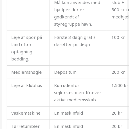
Må kun anvendes med
klub +
hjælper der er
500 kr ti
godkendt af
medhjæ
styregruppe havn.
Leje af spor på
Første 3 døgn gratis
100 kr
land efter
derefter pr. døgn
optagning i
bedding.
Medlemsnøgle
Depositum
200 kr
Leje af klubhus
Kun udenfor
1.500 kr
sejlersæsonen. Kræver
aktivt medlemsskab.
Vaskemaskine
En maskinfuld
20 kr
Tørretumbler
En maskinfuld
20 kr