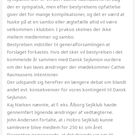
der er sympatisk, men efter bestyrelsens opfattelse
giver det for mange komplikationer, og det er værd at
huske på at en sambo eller ægtefælle altid vil være
velkommen i klubben. I praksis skelnes der ikke
mellem medlemmer og sambo.
Bestyrelsen indstiller til
generalforsamlingen
at
forslaget forkastes. Hvis det sker vil bestyrelsen i det
kommende år sammen med Dansk Sejlunion vurdere
om der kan laves ændringer der imødekommer Cathie
Rasmussens intentioner.
Der udspandt sig herefter en længere debat om blandt
andet evt. konsekvenser for vores kontingent til Dansk
Sejlunion.
Kaj Nielsen nævnte, at f. eks. Ålborg Sejlklub havde
gennemført lignende ændringer af vedtægterne.
John Andersen fortalte, at i Hobro Sejlklub kunne
samlevere blive medlem for 250 kr. om året.
Dirigenten præciserede, at det drejede sig om ét