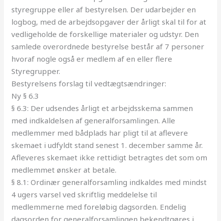
styregruppe eller af bestyrelsen. Der udarbejder en
logbog, med de arbejdsopgaver der årligt skal til for at
vedligeholde de forskellige materialer og udstyr. Den
samlede overordnede bestyrelse består af 7 personer
hvoraf nogle også er medlem af en eller flere
Styregrupper.
Bestyrelsens forslag til vedtægtsændringer:
Ny § 6.3
§ 6.3: Der udsendes årligt et arbejdsskema sammen
med indkaldelsen af
generalforsamlingen
. Alle
medlemmer med bådplads har pligt til at aflevere
skemaet i udfyldt stand senest 1. december samme år.
Afleveres skemaet ikke rettidigt betragtes det som om
medlemmet ønsker at betale.
§ 8.1: Ordinær
generalforsamling
indkaldes med mindst
4 ugers varsel ved skriftlig meddelelse til
medlemmerne med foreløbig dagsorden. Endelig
dagsorden for
generalforsamlingen
bekendtgøres i