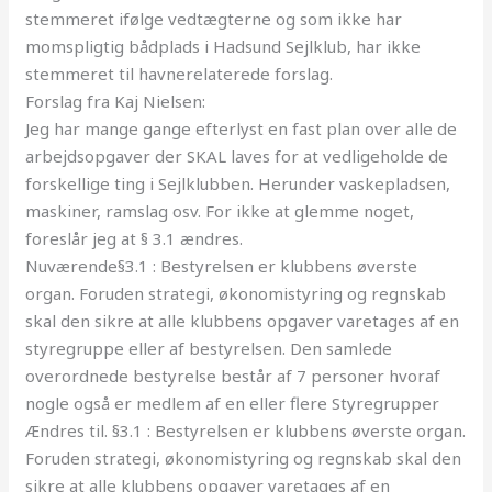
stemmeret ifølge vedtægterne og som ikke har
momspligtig bådplads i Hadsund Sejlklub, har ikke
stemmeret til havnerelaterede forslag.
Forslag fra Kaj Nielsen:
Jeg har mange gange efterlyst en fast plan over alle de
arbejdsopgaver der SKAL laves for at vedligeholde de
forskellige ting i Sejlklubben. Herunder vaskepladsen,
maskiner, ramslag osv. For ikke at glemme noget,
foreslår jeg at § 3.1 ændres.
Nuværende§3.1 : Bestyrelsen er klubbens øverste
organ. Foruden strategi, økonomistyring og regnskab
skal den sikre at alle klubbens opgaver varetages af en
styregruppe eller af bestyrelsen. Den samlede
overordnede bestyrelse består af 7 personer hvoraf
nogle også er medlem af en eller flere Styregrupper
Ændres til. §3.1 : Bestyrelsen er klubbens øverste organ.
Foruden strategi, økonomistyring og regnskab skal den
sikre at alle klubbens opgaver varetages af en