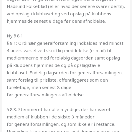
Hadsund Folkeblad (eller hvad der senere svarer dertil),
ved opslag i klubhuset og ved opslag på klubbens
hjemmeside senest 8 dage før dens afholdelse.
Ny § 8.1
§ 8.1: Ordinær
generalforsamling
indkaldes med mindst
4 ugers varsel ved skriftlig meddelelse (e-mail) til
medlemmerne med foreløbig dagsorden samt opslag
på klubbens hjemmeside og på opslagstavle i
klubhuset. Endelig dagsorden for
generalforsamlingen
,
samt forslag til prisliste, offentliggøres som den
foreløbige, men senest 8 dage
før
generalforsamlingens
afholdelse.
§ 8.3: Stemmeret har alle myndige, der har været
medlem af klubben i de sidste 3 måneder
før
generalforsamlingen
, og som ikke er i restance.
Umyndige kan repræsenteres ved dennes værge som