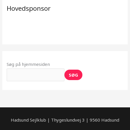
Hovedsponsor
Søg på hjemmesiden
SØG
Hadsund Sejlklub | Thygeslundvej 3 | 9560 Hadsund