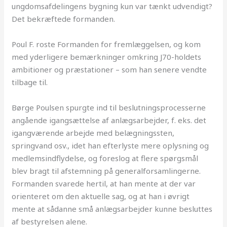
ungdomsafdelingens bygning kun var tænkt udvendigt?
Det bekræftede formanden.
Poul F. roste Formanden for fremlæggelsen, og kom
med yderligere bemærkninger omkring J70-holdets
ambitioner og præstationer – som han senere vendte
tilbage til.
Børge Poulsen spurgte ind til beslutningsprocesserne
angående igangsættelse af anlægsarbejder, f. eks. det
igangværende arbejde med belægningssten,
springvand osv., idet han efterlyste mere oplysning og
medlemsindflydelse, og foreslog at flere spørgsmål
blev bragt til afstemning på generalforsamlingerne.
Formanden svarede hertil, at han mente at der var
orienteret om den aktuelle sag, og at han i øvrigt
mente at sådanne små anlægsarbejder kunne besluttes
af bestyrelsen alene.