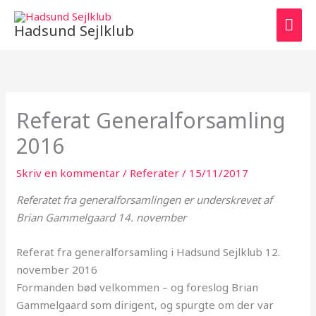
Gå
HO
til
Hadsund Sejlklub
indholdet
Referat Generalforsamling
2016
Skriv en kommentar
/
Referater
/
15/11/2017
Referatet
fra
generalforsamlingen
er underskrevet af
Brian Gammelgaard 14. november
Referat
fra
generalforsamling
i Hadsund Sejlklub 12.
november 2016
Formanden bød velkommen – og foreslog Brian
Gammelgaard som dirigent, og spurgte om der var