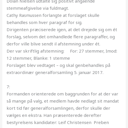
Dolan Nielsen udtalte sig positivt angående
stemmeafgivelse via fuldmagt.
Cathy Rasmussen forlangte at forslaget skulle
behandles som hver paragraf for sig.
Dirigenten præciserede igen, at det drejede sig om ét
forslag, selvom det omhandlede flere paragraffer, og
derfor ville blive sendt il afstemning under ét.
Der var skriftlig afstemning: For: 27 stemmer, Imod:
12 stemmer, Blanke: 1 stemme
Forslaget blev vedtaget – og skal genbehandles på
extraordinær
generalforsamling
5. januar 2017.
7:
Formanden orienterede om baggrunden for at der var
så mange på valg, et medlem havde nedlagt sit mandat
kort tid før
generalforsamlingen
, derfor skulle der
vælges en ekstra. Han præsenterede derefter
bestyrelsens kandidater: Leif Christensen Preben