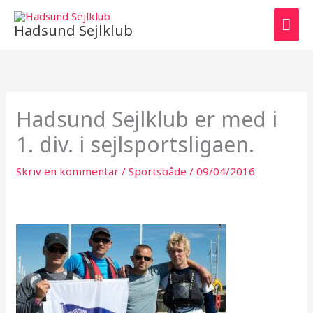
Gå
HO
til
Hadsund Sejlklub
indholdet
Hadsund Sejlklub er med i
1. div. i sejlsportsligaen.
Skriv en kommentar
/
Sportsbåde
/
09/04/2016