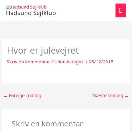
Gå
HO
til
Hadsund Sejlklub
indholdet
Hvor er julevejret
Skriv en kommentar
/
Uden kategori
/
05/12/2015
←
Forrige Indlæg
Næste Indlæg
→
Skriv en kommentar