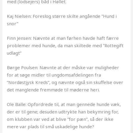
med (lodsejers) båd i Høllet.
Kaj Nielsen: Foreslog større skilte angående ”Hund i
snor”
Finn Jensen: Nævnte at man førhen havde haft færre
problemer med hunde, da man skiltede med ”Rottegift
udlagt”
Børge Poulsen: Nævnte at der måske var muligheder
for at søge midler til ungdomsafdelingen fra
”Nordøstjysk Kreds”, og nævnte også sin skuffelse over
det manglende fremmøde til møderne heri.
Ole Balle: Opfordrede til, at man gennede hunde væk,
der er til gene; desuden udtrykte han bekymring for,
om klubben var ved at blive ”for pæn”, så der ikke
mere var plads til små uskadelige hunde?