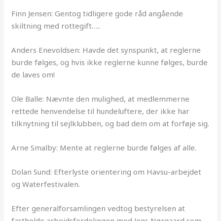
Finn Jensen: Gentog tidligere gode råd angående
skiltning med rottegift…..
Anders Enevoldsen: Havde det synspunkt, at reglerne
burde følges, og hvis ikke reglerne kunne følges, burde
de laves om!
Ole Balle: Nævnte den mulighed, at medlemmerne
rettede henvendelse til hundeluftere, der ikke har
tilknytning til sejlklubben, og bad dem om at forføje sig.
Arne Smalby: Mente at reglerne burde følges af alle.
Dolan Sund: Efterlyste orientering om Havsu-arbejdet
og Waterfestivalen.
Efter generalforsamlingen vedtog bestyrelsen at
fastholde arbejdsfordelingen med Jens Nørgaard som