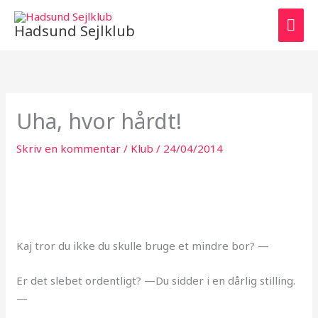
Gå
HO
til
Hadsund Sejlklub
indholdet
Uha, hvor hårdt!
Skriv en kommentar
/
Klub
/
24/04/2014
Kaj tror du ikke du skulle bruge et mindre bor? —
Er det slebet ordentligt? —Du sidder i en dårlig stilling.
—