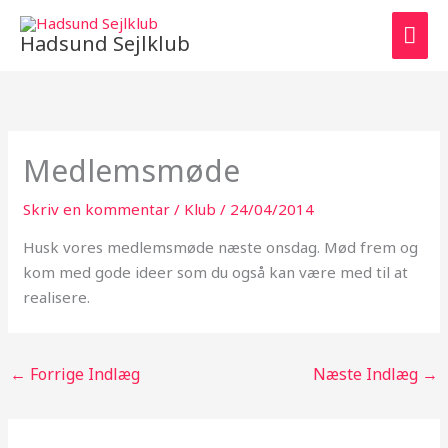
Gå
HO
til
Hadsund Sejlklub
indholdet
Medlemsmøde
Skriv en kommentar
/
Klub
/
24/04/2014
Husk vores medlemsmøde næste onsdag. Mød frem og
kom med gode ideer som du også kan være med til at
realisere.
←
Forrige Indlæg
Næste Indlæg
→