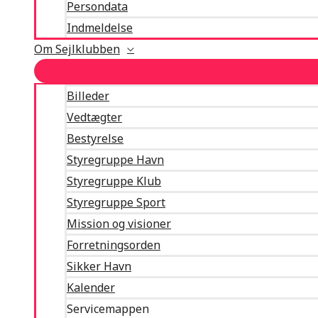
Persondata
Indmeldelse
Om Sejlklubben
Billeder
Vedtægter
Bestyrelse
Styregruppe Havn
Styregruppe Klub
Styregruppe Sport
Mission og visioner
Forretningsorden
Sikker Havn
Kalender
Servicemappen