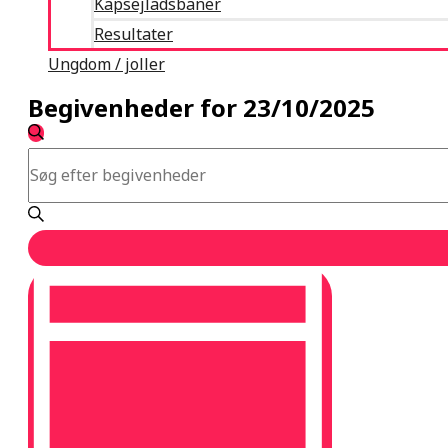
Kapsejladsbaner
Resultater
Ungdom / joller
Begivenheder for 23/10/2025
Begivenheder
SØG
Søgning
Skriv
EFTER
BEGIVENHEDER
og
nøgleord.
visninger
Søg
Navigation
efter
Begivenheder
Begivenhed
på
Visninger
nøgleord.
Navigation