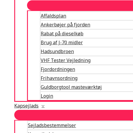
Affaldsplan
Ankerbøjer på fjorden
Rabat på dieselkøb
Brug af J-70 midler
Hadsundbroen
VHF Tester Vejledning
Fjordordningen
Frihavnsordning
Guldborgtool masteværktøj
Login
Kapsejlads
Sejladsbestemmelser