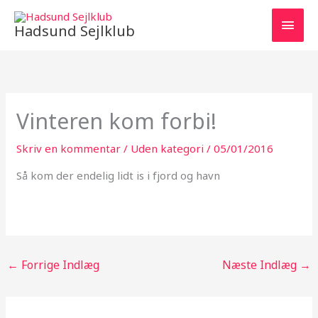
Gå
HOV
til
Hadsund Sejlklub
indholdet
Vinteren kom forbi!
Skriv en kommentar
/
Uden kategori
/
05/01/2016
Så kom der endelig lidt is i fjord og havn
←
Forrige Indlæg
Næste Indlæg
→