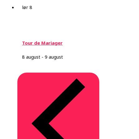
lør
8
Tour de Mariager
8 august
-
9 august