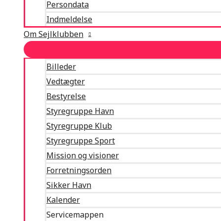
Persondata
Indmeldelse
Om Sejlklubben
Billeder
Vedtægter
Bestyrelse
Styregruppe Havn
Styregruppe Klub
Styregruppe Sport
Mission og visioner
Forretningsorden
Sikker Havn
Kalender
Servicemappen