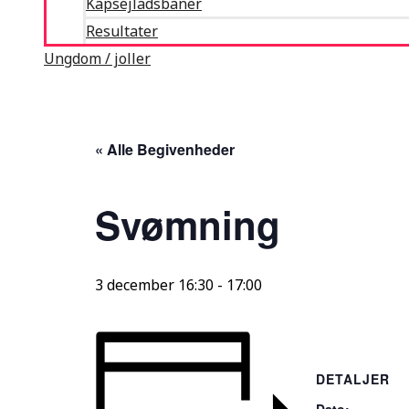
Kapsejladsbaner
Resultater
Ungdom / joller
« Alle Begivenheder
Svømning
3 december 16:30
-
17:00
DETALJER
Dato: