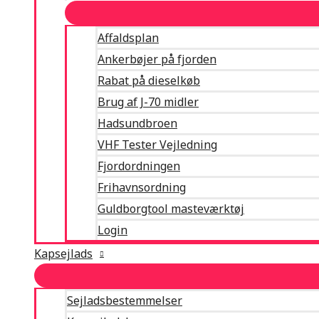
Affaldsplan
Ankerbøjer på fjorden
Rabat på dieselkøb
Brug af J-70 midler
Hadsundbroen
VHF Tester Vejledning
Fjordordningen
Frihavnsordning
Guldborgtool masteværktøj
Login
Kapsejlads
Sejladsbestemmelser