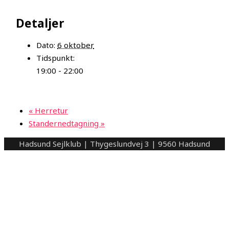
Detaljer
Dato:
6 oktober
Tidspunkt:
19:00 - 22:00
«
Herretur
Standernedtagning
»
Hadsund Sejlklub | Thygeslundvej 3 | 9560 Hadsund