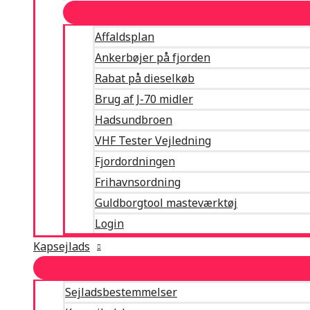
Affaldsplan
Ankerbøjer på fjorden
Rabat på dieselkøb
Brug af J-70 midler
Hadsundbroen
VHF Tester Vejledning
Fjordordningen
Frihavnsordning
Guldborgtool masteværktøj
Login
Kapsejlads
Sejladsbestemmelser