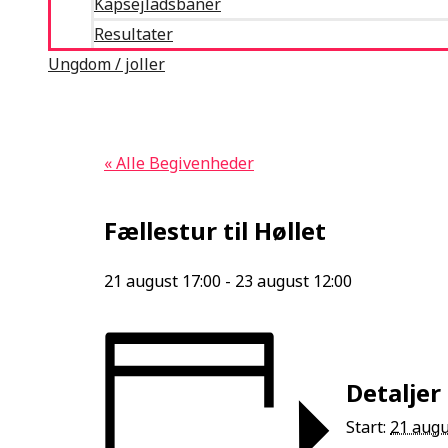
Kapsejladsbaner
Resultater
Ungdom / joller
« Alle Begivenheder
Fællestur til Høllet
21 august 17:00
-
23 august 12:00
Detaljer
Start:
21 augu