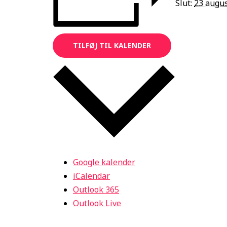
Slut:
23 augus
TILFØJ TIL KALENDER
Google kalender
iCalendar
Outlook 365
Outlook Live