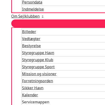
Persondata
Indmeldelse
Om Sejlklubben
Billeder
Vedtægter
Bestyrelse
Styregruppe Havn
Styregruppe Klub
Styregruppe Sport
Mission og visioner
Forretningsorden
Sikker Havn
Kalender
Servicemappen