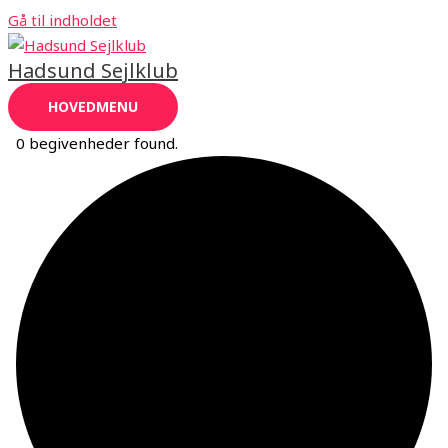
Gå til indholdet
Hadsund Sejlklub
HOVEDMENU
0 begivenheder found.